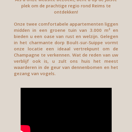
plek om de prachtige regio rond Reims te
ontdekken!
Onze twee comfortabele appartementen liggen
midden in een groene tuin van 3.000 m² en
bieden u een oase van rust en welzijn. Gelegen
in het charmante dorp Boult-sur-Suippe vormt
onze locatie een ideaal vertrekpunt om de
Champagne te verkennen. Wat de reden van uw
verblijf ook is, u zult ons huis het meest
waarderen in de geur van dennenbomen en het
gezang van vogels.