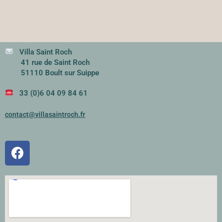
Villa Saint Roch
41 rue de Saint Roch
51110 Boult sur Suippe
33 (0)6 04 09 84 61
contact@villasaintroch.fr