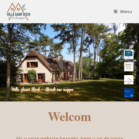
Menu
Villa Saint Roch - Boult sur suippe
Welcom
Als u onze website bezoekt, bent u op de juiste